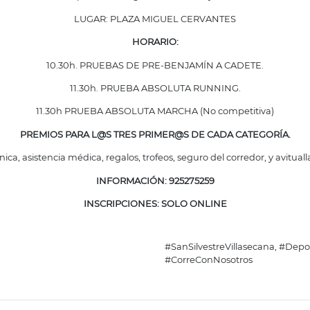
LUGAR: PLAZA MIGUEL CERVANTES
HORARIO:
10.30h. PRUEBAS DE PRE-BENJAMÍN A CADETE.
11.30h. PRUEBA ABSOLUTA RUNNING.
11.30h PRUEBA ABSOLUTA MARCHA (No competitiva)
PREMIOS PARA L@S TRES PRIMER@S DE CADA CATEGORÍA.
ica, asistencia médica, regalos, trofeos, seguro del corredor, y avituall
INFORMACIÓN: 925275259
INSCRIPCIONES:
SOLO ONLINE
#SanSilvestreVillasecana, #Dep
#CorreConNosotros