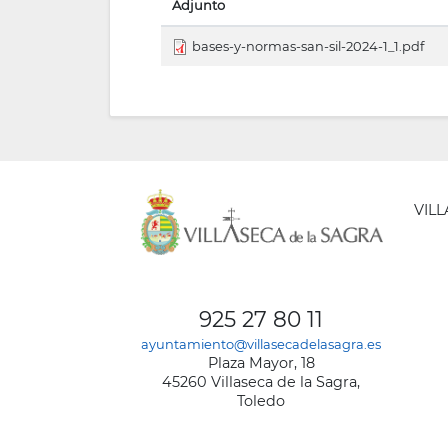
Adjunto
bases-y-normas-san-sil-2024-1_1.pdf
VIL
AYUNT
DE
925 27 80 11
VILLA
ayuntamiento@villasecadelasagra.es
DE
Plaza Mayor, 18
LA
45260 Villaseca de la Sagra,
SAGRA
Toledo