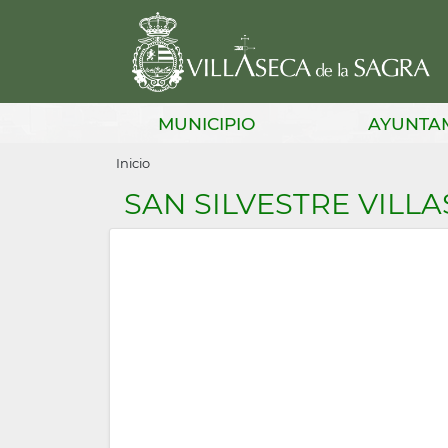
Pasar
al
contenido
principal
Main
MUNICIPIO
AYUNTA
navigation
Sobrescribir
Inicio
enlaces
SAN SILVESTRE VILL
de
ayuda
a
la
navegación