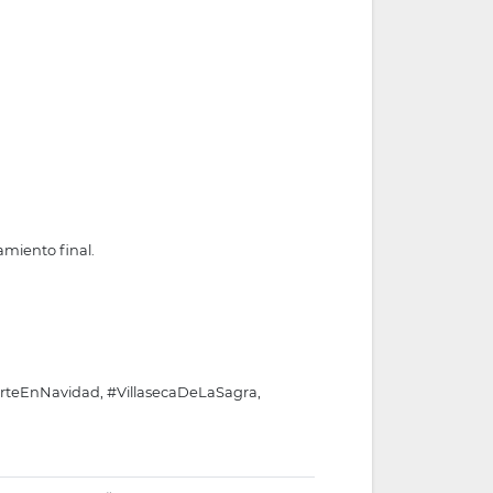
amiento final.
orteEnNavidad, #VillasecaDeLaSagra,