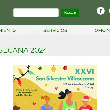
Buscar
Infor
Facebook
Head
MIENTO
SERVICIOS
OFICIN
ASECANA 2024