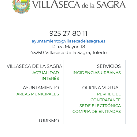
925 27 80 11
ayuntamiento@villasecadelasagra.es
Plaza Mayor, 18
45260 Villaseca de la Sagra, Toledo
VILLASECA DE LA SAGRA
SERVICIOS
ACTUALIDAD
INCIDENCIAS URBANAS
INTERÉS
AYUNTAMIENTO
OFICINA VIRTUAL
ÁREAS MUNICIPALES
PERFIL DEL
AYUNTAMIENTO
CONTRATANTE
DE
SEDE ELECTRÓNICA
VILLASECA
COMPRA DE ENTRADAS
DE
LA
TURISMO
SAGRA