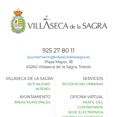
925 27 80 11
ayuntamiento@villasecadelasagra.es
Plaza Mayor, 18
45260 Villaseca de la Sagra, Toledo
VILLASECA DE LA SAGRA
SERVICIOS
ACTUALIDAD
INCIDENCIAS URBANAS
INTERÉS
AYUNTAMIENTO
OFICINA VIRTUAL
ÁREAS MUNICIPALES
PERFIL DEL
AYUNTAMIENTO
CONTRATANTE
DE
SEDE ELECTRÓNICA
VILLASECA
COMPRA DE ENTRADAS