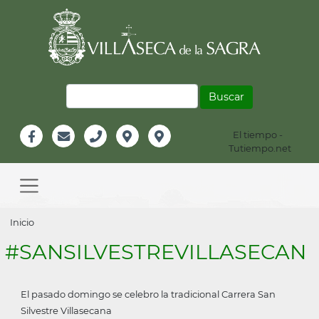
Pasar
al
contenido
principal
Buscar
El tiempo -
Información
Tutiempo.net
Facebook
Email
Teléfono
Localización
Instagram
Header
Main
navigation
Sobrescribir
Inicio
enlaces
#SANSILVESTREVILLASECAN
de
ayuda
El pasado domingo se celebro la tradicional Carrera San
a
Silvestre Villasecana