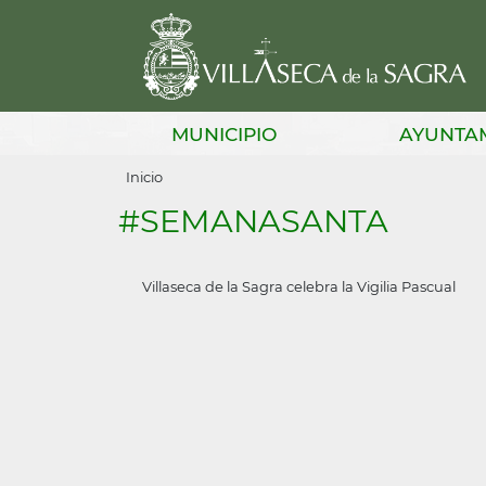
Pasar
al
contenido
principal
Main
MUNICIPIO
AYUNTA
navigation
Sobrescribir
Inicio
enlaces
#SEMANASANTA
de
ayuda
Villaseca de la Sagra celebra la Vigilia Pascual
a
la
navegación