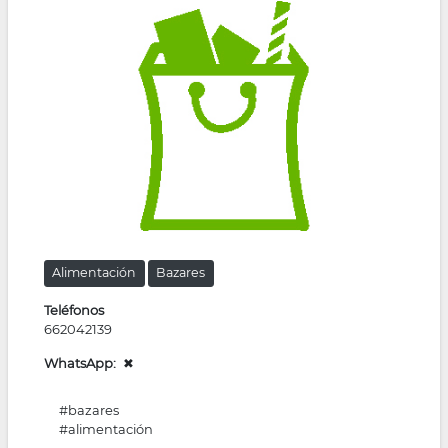
la
navegación
Alimentación
Bazares
Teléfonos
662042139
WhatsApp
✖
#bazares
#alimentación