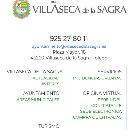
925 27 80 11
ayuntamiento@villasecadelasagra.es
Plaza Mayor, 18
45260 Villaseca de la Sagra, Toledo
VILLASECA DE LA SAGRA
SERVICIOS
ACTUALIDAD
INCIDENCIAS URBANAS
INTERÉS
AYUNTAMIENTO
OFICINA VIRTUAL
ÁREAS MUNICIPALES
PERFIL DEL
AYUNTAMIENTO
CONTRATANTE
DE
SEDE ELECTRÓNICA
VILLASECA
COMPRA DE ENTRADAS
DE
LA
TURISMO
SAGRA