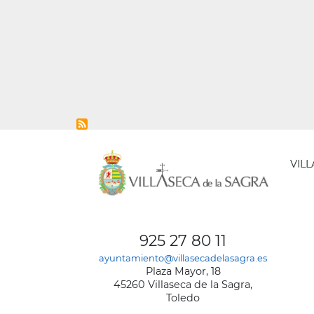
VIL
AYUNT
DE
925 27 80 11
VILLA
ayuntamiento@villasecadelasagra.es
DE
Plaza Mayor, 18
LA
45260 Villaseca de la Sagra,
SAGRA
Toledo