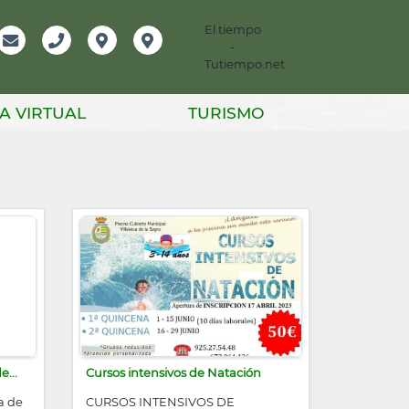
El tiempo
-
mación
Email
Teléfono
Localización
Instagram
Tutiempo.net
er
A VIRTUAL
TURISMO
e...
Cursos intensivos de Natación
a de
CURSOS INTENSIVOS DE