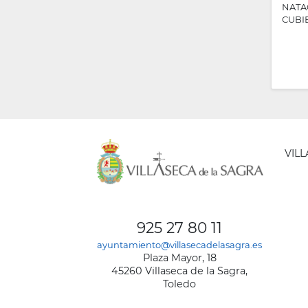
NATA
CUBIERT
VIL
AYUNT
DE
925 27 80 11
VILLA
ayuntamiento@villasecadelasagra.es
DE
Plaza Mayor, 18
LA
45260 Villaseca de la Sagra,
SAGRA
Toledo