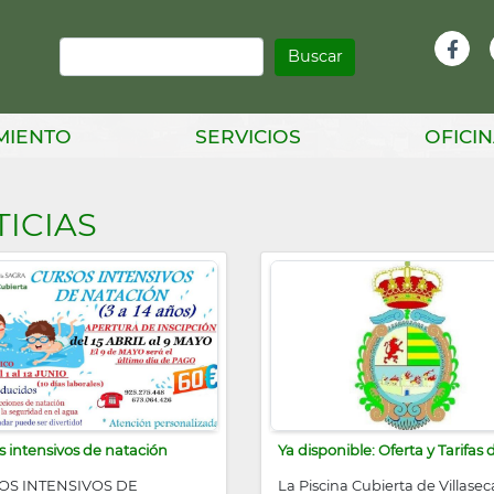
Buscar
Infor
Facebook
Head
MIENTO
SERVICIOS
OFICIN
ICIAS
s intensivos de natación
Ya disponible: Oferta y Tarifas d
OS INTENSIVOS DE
La Piscina Cubierta de Villasec