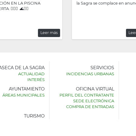
CIÓN EN LA PISCINA
la Sagra se complace en anunc
A. 🏊‍♂️🌊 🌊🏊‍♀️
Leer más
Lee
LASECA DE LA SAGRA
SERVICIOS
ACTUALIDAD
INCIDENCIAS URBANAS
INTERÉS
AYUNTAMIENTO
OFICINA VIRTUAL
AMIENTO
ÁREAS MUNICIPALES
PERFIL DEL CONTRATANTE
SEDE ELECTRÓNICA
SECA
COMPRA DE ENTRADAS
TURISMO