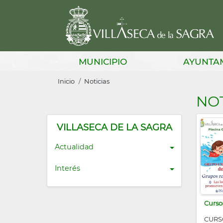
Pasar
al
contenido
principal
Main
MUNICIPIO
AYUNTA
navigation
Sobrescribir
Inicio
Noticias
enlaces
NOT
de
ayuda
VILLASECA DE LA SAGRA
a
Actualidad
la
Interés
navegación
Curso
CURS