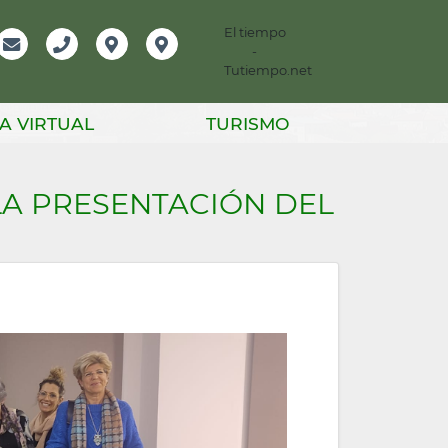
El tiempo
-
mación
Email
Teléfono
Localización
Instagram
Tutiempo.net
er
A VIRTUAL
TURISMO
 LA PRESENTACIÓN DEL