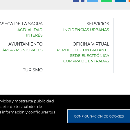
LASECA DE LA SAGRA
SERVICIOS
ACTUALIDAD
INCIDENCIAS URBANAS
INTERÉS
AYUNTAMIENTO
OFICINA VIRTUAL
AMIENTO
ÁREAS MUNICIPALES
PERFIL DEL CONTRATANTE
SEDE ELECTRÓNICA
SECA
COMPRA DE ENTRADAS
TURISMO
rvicios y mostrarte publicidad
artir de tus hábitos de
 información y configurar tus
untamiento de Villaseca de la Sagra
Aviso Legal
Política de
CONFIGURACIÓN DE COOKIES