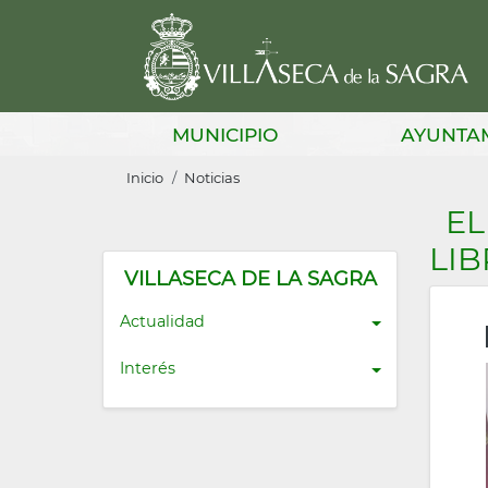
Pasar
al
contenido
principal
Main
MUNICIPIO
AYUNTA
navigation
Sobrescribir
Inicio
Noticias
enlaces
EL
de
LIB
ayuda
VILLASECA DE LA SAGRA
a
Actualidad
la
Interés
navegación