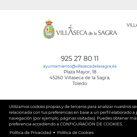
VIL
AYUNT
DE
925 27 80 11
VILLA
ayuntamiento@villasecadelasagra.es
DE
Plaza Mayor, 18
LA
45260 Villaseca de la Sagra,
SAGRA
Toledo
Utilizamos cookies propias y de terceros para analizar nuestros se
relacionada con tus preferencias en base a un perfil elaborado a p
navegación (por ejemplo, páginas visitadas). Puedes obtener más
© 2026
Ay
SubFooter
preferencia accediendo a CONFIGURACIÓN DE COOKIES.
Política de Privacidad
Política de Cookies