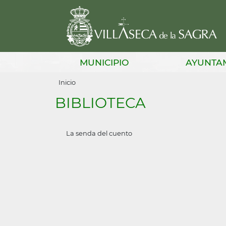
Pasar
al
contenido
principal
Main
MUNICIPIO
AYUNTA
navigation
Sobrescribir
Inicio
enlaces
BIBLIOTECA
de
ayuda
La senda del cuento
a
la
navegación