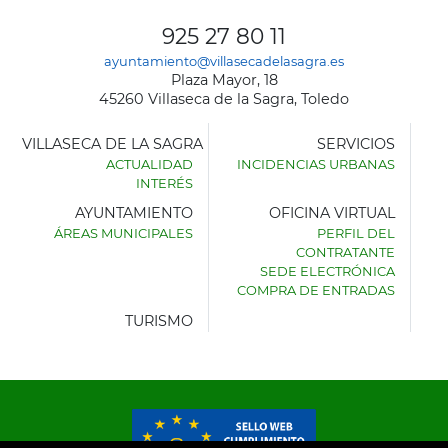
925 27 80 11
ayuntamiento@villasecadelasagra.es
Plaza Mayor, 18
45260 Villaseca de la Sagra, Toledo
VILLASECA DE LA SAGRA
SERVICIOS
ACTUALIDAD
INCIDENCIAS URBANAS
INTERÉS
AYUNTAMIENTO
OFICINA VIRTUAL
ÁREAS MUNICIPALES
PERFIL DEL
AYUNTAMIENTO
CONTRATANTE
DE
SEDE ELECTRÓNICA
VILLASECA
COMPRA DE ENTRADAS
DE
LA
TURISMO
SAGRA