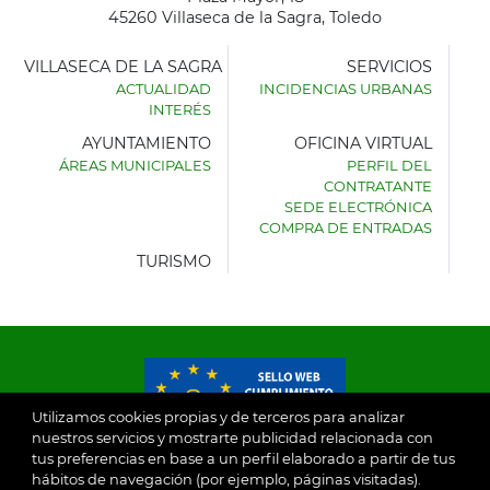
45260 Villaseca de la Sagra, Toledo
VILLASECA DE LA SAGRA
SERVICIOS
ACTUALIDAD
INCIDENCIAS URBANAS
INTERÉS
AYUNTAMIENTO
OFICINA VIRTUAL
ÁREAS MUNICIPALES
PERFIL DEL
AYUNTAMIENTO
CONTRATANTE
DE
SEDE ELECTRÓNICA
VILLASECA
COMPRA DE ENTRADAS
DE
LA
TURISMO
SAGRA
Utilizamos cookies propias y de terceros para analizar
nuestros servicios y mostrarte publicidad relacionada con
tus preferencias en base a un perfil elaborado a partir de tus
© 2026
hábitos de navegación (por ejemplo, páginas visitadas).