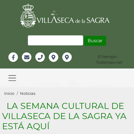
Pasar
al
contenido
principal
Buscar
El tiempo -
Información
Tutiempo.net
Facebook
Email
Teléfono
Localización
Instagram
Header
Main
navigation
Sobrescribir
Inicio
Noticias
enlaces
LA SEMANA CULTURAL DE
de
VILLASECA DE LA SAGRA YA
ayuda
ESTÁ AQUÍ
a