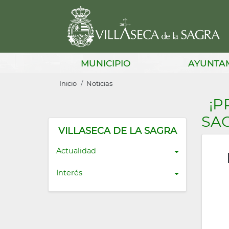
Pasar
al
contenido
principal
Main
MUNICIPIO
AYUNTA
navigation
Sobrescribir
Inicio
Noticias
enlaces
¡P
de
SA
ayuda
VILLASECA DE LA SAGRA
a
Actualidad
la
Interés
navegación