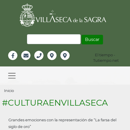
Pasar
al
contenido
principal
Buscar
El tiempo -
Información
Tutiempo.net
Facebook
Email
Teléfono
Localización
Instagram
Header
Main
navigation
Sobrescribir
Inicio
enlaces
#CULTURAENVILLASECA
de
ayuda
Grandes emociones con la representación de “La farsa del
a
siglo de oro”