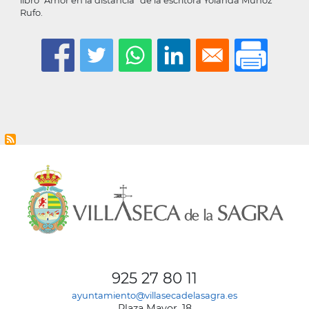
Rufo.
925 27 80 11
ayuntamiento@villasecadelasagra.es
Plaza Mayor, 18