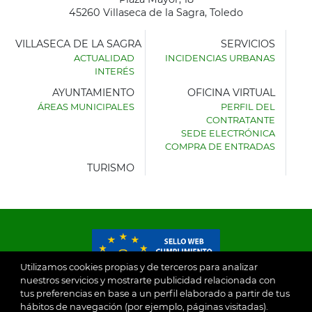
45260 Villaseca de la Sagra, Toledo
VILLASECA DE LA SAGRA
SERVICIOS
ACTUALIDAD
INCIDENCIAS URBANAS
INTERÉS
AYUNTAMIENTO
OFICINA VIRTUAL
ÁREAS MUNICIPALES
PERFIL DEL
AYUNTAMIENTO
CONTRATANTE
DE
SEDE ELECTRÓNICA
VILLASECA
COMPRA DE ENTRADAS
DE
LA
TURISMO
SAGRA
Utilizamos cookies propias y de terceros para analizar
nuestros servicios y mostrarte publicidad relacionada con
tus preferencias en base a un perfil elaborado a partir de tus
© 2026
hábitos de navegación (por ejemplo, páginas visitadas).