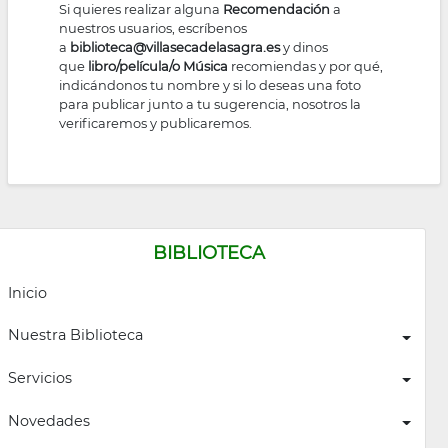
Si quieres realizar alguna
Recomendación
a
la
nuestros usuarios, escríbenos
a
biblioteca@villasecadelasagra.es
y dinos
navegación
que
libro/película/o Música
recomiendas y por qué,
indicándonos tu nombre y si lo deseas una foto
para publicar junto a tu sugerencia, nosotros la
verificaremos y publicaremos.
BIBLIOTECA
Inicio
Nuestra Biblioteca
Servicios
Novedades