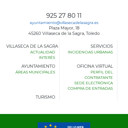
925 27 80 11
ayuntamiento@villasecadelasagra.es
Plaza Mayor, 18
45260 Villaseca de la Sagra, Toledo
VILLASECA DE LA SAGRA
SERVICIOS
ACTUALIDAD
INCIDENCIAS URBANAS
INTERÉS
AYUNTAMIENTO
OFICINA VIRTUAL
ÁREAS MUNICIPALES
PERFIL DEL
AYUNTAMIENTO
CONTRATANTE
DE
SEDE ELECTRÓNICA
VILLASECA
COMPRA DE ENTRADAS
DE
LA
TURISMO
SAGRA