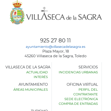
925 27 80 11
ayuntamiento@villasecadelasagra.es
Plaza Mayor, 18
45260 Villaseca de la Sagra, Toledo
VILLASECA DE LA SAGRA
SERVICIOS
ACTUALIDAD
INCIDENCIAS URBANAS
INTERÉS
AYUNTAMIENTO
OFICINA VIRTUAL
ÁREAS MUNICIPALES
PERFIL DEL
AYUNTAMIENTO
CONTRATANTE
DE
SEDE ELECTRÓNICA
VILLASECA
COMPRA DE ENTRADAS
DE