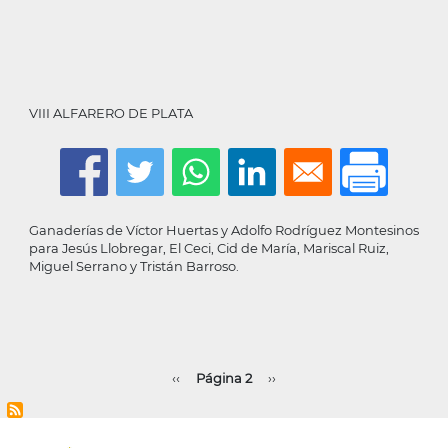
VIII ALFARERO DE PLATA
Ganaderías de Víctor Huertas y Adolfo Rodríguez Montesinos
para Jesús Llobregar, El Ceci, Cid de María, Mariscal Ruiz,
Miguel Serrano y Tristán Barroso.
Paginación
Página
‹‹
Página 2
Siguiente
››
anterior
página