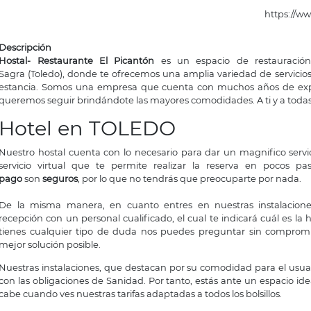
https://ww
Descripción
Hostal- Restaurante El Picantón
es un espacio de restauración
Sagra (Toledo), donde te ofrecemos una amplia variedad de servicios
estancia. Somos una empresa que cuenta con muchos años de expe
queremos seguir brindándote las mayores comodidades. A ti y a todas 
Hotel en TOLEDO
Nuestro hostal cuenta con lo necesario para dar un magnifico serv
servicio virtual que te permite realizar la reserva en pocos p
pago
son
seguros
, por lo que no tendrás que preocuparte por nada.
De la misma manera, en cuanto entres en nuestras instalacio
recepción con un personal cualificado, el cual te indicará cuál es la
tienes cualquier tipo de duda nos puedes preguntar sin compromi
mejor solución posible.
Nuestras instalaciones, que destacan por su comodidad para el usuar
con las obligaciones de Sanidad. Por tanto, estás ante un espacio id
cabe cuando ves nuestras tarifas adaptadas a todos los bolsillos.