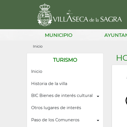
Pasar
al
contenido
principal
Main
MUNICIPIO
AYUNTA
navigation
Sobrescribir
Inicio
enlaces
HO
TURISMO
de
Inicio
ayuda
a
Historia de la villa
la
BIC Bienes de interés cultural
navegación
Otros lugares de interés
Paso de los Comuneros