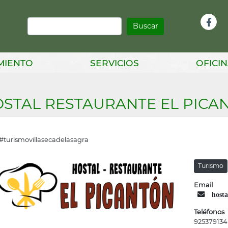
Buscar
Infor
Facebook
Head
MIENTO
SERVICIOS
OFICIN
STAL RESTAURANTE EL PICA
#turismovillasecadelasagra
Turismo
Email
host
Teléfonos
925379134