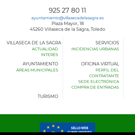
925 27 80 11
ayuntamiento@villasecadelasagra.es
Plaza Mayor, 18
45260 Villaseca de la Sagra, Toledo
VILLASECA DE LA SAGRA
SERVICIOS
ACTUALIDAD
INCIDENCIAS URBANAS
INTERÉS
AYUNTAMIENTO
OFICINA VIRTUAL
ÁREAS MUNICIPALES
PERFIL DEL
AYUNTAMIENTO
CONTRATANTE
DE
SEDE ELECTRÓNICA
VILLASECA
COMPRA DE ENTRADAS
DE
LA
TURISMO
SAGRA