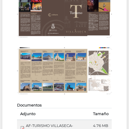
la
navegación
Documentos
Adjunto
Tamaño
AF-TURISMO VILLASECA-
4.76 MB