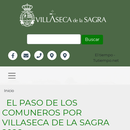
Pasar
al
contenido
principal
Buscar
El tiempo -
Información
Tutiempo.net
Facebook
Email
Teléfono
Localización
Instagram
Header
Main
navigation
Sobrescribir
Inicio
enlaces
EL PASO DE LOS
de
COMUNEROS POR
ayuda
VILLASECA DE LA SAGRA
a