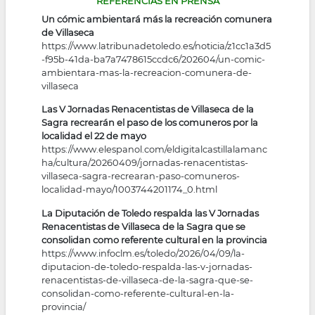
REFERENCIAS EN PRENSA
Un cómic ambientará más la recreación comunera
de Villaseca
https://www.latribunadetoledo.es/noticia/z1cc1a3d5
-f95b-41da-ba7a7478615ccdc6/202604/un-comic-
ambientara-mas-la-recreacion-comunera-de-
villaseca
Las V Jornadas Renacentistas de Villaseca de la
Sagra recrearán el paso de los comuneros por la
localidad el 22 de mayo
https://www.elespanol.com/eldigitalcastillalamanc
ha/cultura/20260409/jornadas-renacentistas-
villaseca-sagra-recrearan-paso-comuneros-
localidad-mayo/1003744201174_0.html
La Diputación de Toledo respalda las V Jornadas
Renacentistas de Villaseca de la Sagra que se
consolidan como referente cultural en la provincia
https://www.infoclm.es/toledo/2026/04/09/la-
diputacion-de-toledo-respalda-las-v-jornadas-
renacentistas-de-villaseca-de-la-sagra-que-se-
consolidan-como-referente-cultural-en-la-
provincia/