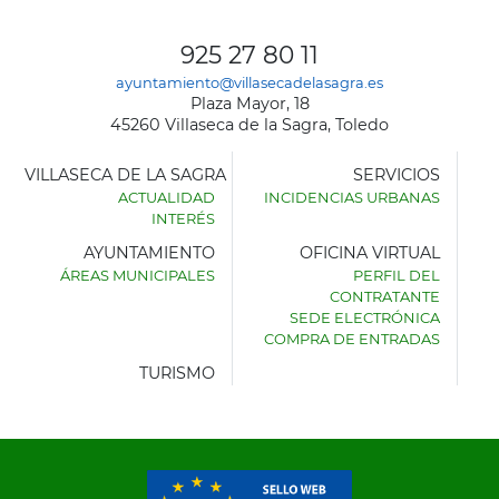
925 27 80 11
ayuntamiento@villasecadelasagra.es
Plaza Mayor, 18
45260 Villaseca de la Sagra, Toledo
VILLASECA DE LA SAGRA
SERVICIOS
ACTUALIDAD
INCIDENCIAS URBANAS
INTERÉS
AYUNTAMIENTO
OFICINA VIRTUAL
ÁREAS MUNICIPALES
PERFIL DEL
AYUNTAMIENTO
CONTRATANTE
DE
SEDE ELECTRÓNICA
VILLASECA
COMPRA DE ENTRADAS
DE
LA
TURISMO
SAGRA