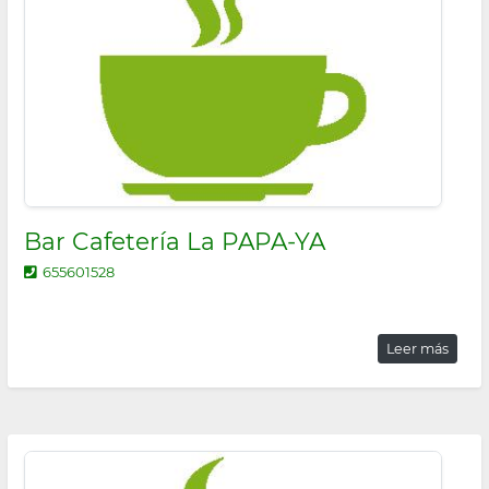
la
navegación
Bar Cafetería La PAPA-YA
655601528
Leer más