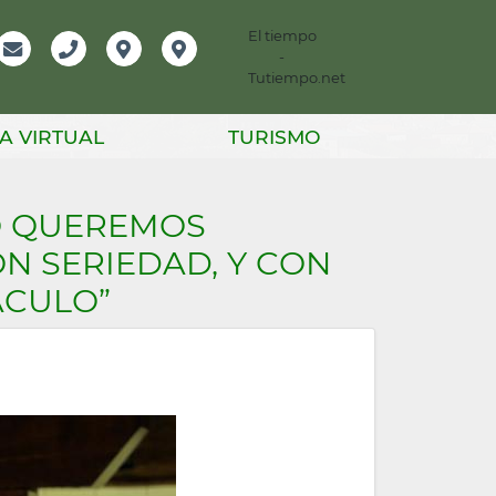
El tiempo
-
mación
Email
Teléfono
Localización
Instagram
Tutiempo.net
er
A VIRTUAL
TURISMO
RO QUEREMOS
N SERIEDAD, Y CON
ÁCULO”