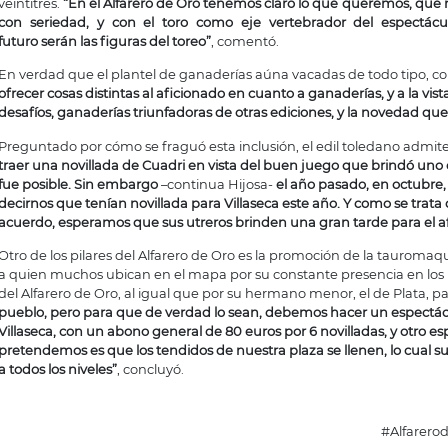
veintitrés.
“En el Alfarero de Oro tenemos claro lo que queremos, que
con seriedad, y con el toro como eje vertebrador del espectác
futuro
serán las figuras del toreo”
, comentó.
En verdad que el plantel de ganaderías aúna vacadas de todo tipo, c
ofrecer cosas distintas al aficionado en cuanto a ganaderías, y a la vis
desafíos, ganaderías triunfadoras de otras ediciones, y la novedad que
Preguntado por cómo se fraguó esta inclusión, el edil toledano admit
traer una novillada de Cuadri en vista del buen juego que brindó uno d
fue posible. Sin embargo
–continua Hijosa-
el año pasado, en octubre,
decirnos que tenían novillada para Villaseca este año. Y como se trat
acuerdo, esperamos que sus utreros brinden una gran tarde para el afic
Otro de los pilares del Alfarero de Oro es la promoción de la tauromaqu
a quien muchos ubican en el mapa por su constante presencia en lo
del Alfarero de Oro, al igual que por su hermano menor, el de Plata, pa
pueblo, pero para que de verdad lo sean, debemos hacer un espectá
Villaseca, con un abono general de 80 euros por 6 novilladas, y otro esp
pretendemos es que los tendidos de nuestra plaza se llenen, lo cual 
a todos los niveles”
, concluyó.
#Alfarero