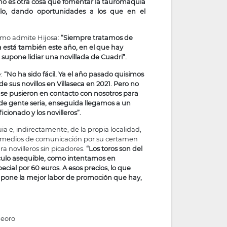
 no es otra cosa que fomentar la tauromaquia
ulo, dando oportunidades a los que en el
omo admite Hijosa:
“Siempre tratamos de
ta está también este año, en el que hay
 supone lidiar una novillada de Cuadri”.
e:
“No ha sido fácil. Ya el año pasado quisimos
e sus novillos en Villaseca en 2021. Pero no
 se pusieron en contacto con nosotros para
a de gente seria, enseguida llegamos a un
ionado y los novilleros”.
ia e, indirectamente, de la propia localidad,
s medios de comunicación por su certamen
ra novilleros sin picadores.
“Los toros son del
culo asequible, como intentamos en
ecial por 60 euros. A esos precios, lo que
supone la mejor labor de promoción que hay,
deoro