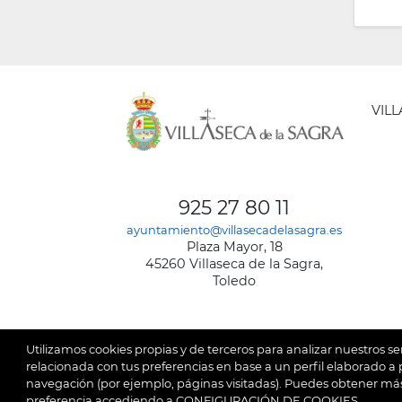
VIL
AYUNT
DE
925 27 80 11
VILLA
ayuntamiento@villasecadelasagra.es
DE
Plaza Mayor, 18
LA
45260 Villaseca de la Sagra,
SAGRA
Toledo
Utilizamos cookies propias y de terceros para analizar nuestros se
relacionada con tus preferencias en base a un perfil elaborado a p
navegación (por ejemplo, páginas visitadas). Puedes obtener más
© 2026
Ay
SubFooter
preferencia accediendo a CONFIGURACIÓN DE COOKIES.