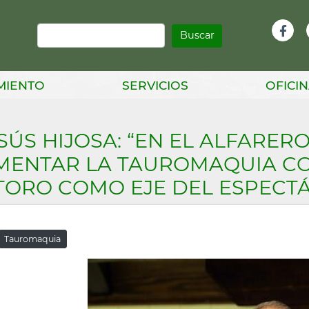
Buscar
Infor
Facebook
Head
MIENTO
SERVICIOS
OFICIN
SÚS HIJOSA: “EN EL ALFARE
MENTAR LA TAUROMAQUIA CO
 TORO COMO EJE DEL ESPECT
Tauromaquia