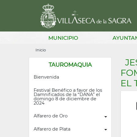
Pasar
al
contenido
principal
Main
MUNICIPIO
AYUNTA
navigation
Sobrescribir
Inicio
enlaces
JE
TAUROMAQUIA
de
FO
Bienvenida
ayuda
EL
a
Festival Benéfico a favor de los 
Damnificados de la “DANA” el 
la
domingo 8 de diciembre de 
2024
navegación
Alfarero de Oro
Alfarero de Plata