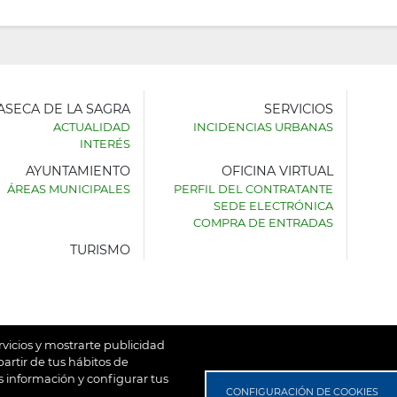
LASECA DE LA SAGRA
SERVICIOS
ACTUALIDAD
INCIDENCIAS URBANAS
INTERÉS
AYUNTAMIENTO
OFICINA VIRTUAL
AMIENTO
ÁREAS MUNICIPALES
PERFIL DEL CONTRATANTE
SEDE ELECTRÓNICA
SECA
COMPRA DE ENTRADAS
TURISMO
rvicios y mostrarte publicidad
artir de tus hábitos de
 información y configurar tus
untamiento de Villaseca de la Sagra
Aviso Legal
Política de
CONFIGURACIÓN DE COOKIES