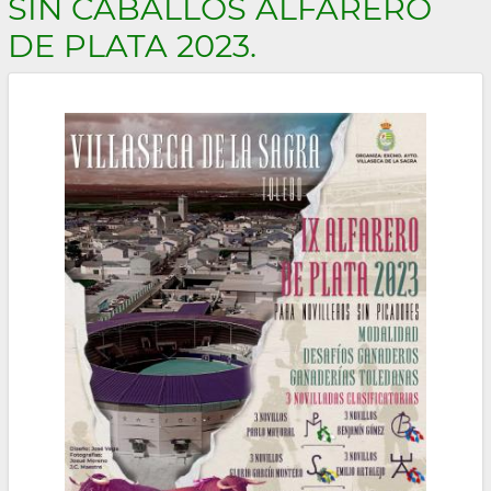
SIN CABALLOS ALFARERO
la
DE PLATA 2023.
navegación