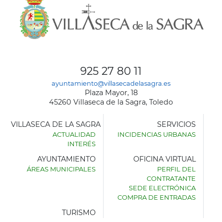
925 27 80 11
ayuntamiento@villasecadelasagra.es
Plaza Mayor, 18
45260 Villaseca de la Sagra, Toledo
VILLASECA DE LA SAGRA
SERVICIOS
ACTUALIDAD
INCIDENCIAS URBANAS
INTERÉS
AYUNTAMIENTO
OFICINA VIRTUAL
ÁREAS MUNICIPALES
PERFIL DEL
AYUNTAMIENTO
CONTRATANTE
DE
SEDE ELECTRÓNICA
VILLASECA
COMPRA DE ENTRADAS
DE
LA
TURISMO