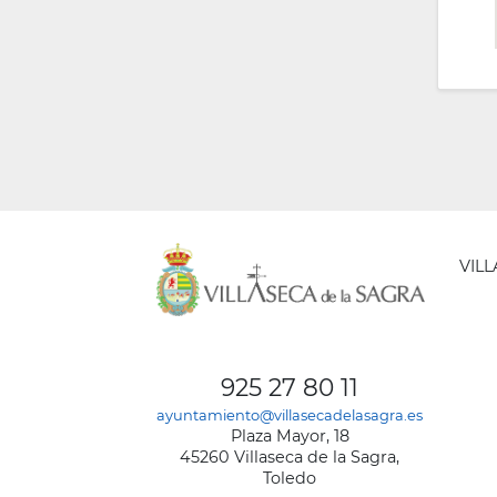
VIL
AYUNT
DE
925 27 80 11
VILLA
ayuntamiento@villasecadelasagra.es
DE
Plaza Mayor, 18
LA
45260 Villaseca de la Sagra,
SAGRA
Toledo