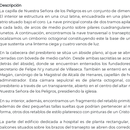
Descripción
La capilla de Nuestra Señora de los Peligros es un conjunto de dime
El interior se estructura en una cruz latina, encuadrada en una plant
atrio situado bajo el coro. La nave principal consta de dos tramos apila
a cada lado, de arcos de medio punto sobre pilares cuadrangular
lunetos. A continuación, encontramos la nave transversal o transepto 
localizamos un cimborrio octogonal constituyendo este la base de 
que sustenta una linterna ciega y cuatro vanos de luz.
En la cabecera del presbiterio se sitúa un ábside plano, al que se abr
cerradas con bóveda de medio cañón. Desde ambas sacristías se acced
detrás del ábside), donde se encuentran enterrados los fundadores,
secretario de Felipe IV y natural de Villaseca. También se enterró en
Magán, canónigo de la Magistral de Alcalá de Henares, capellán de h
administrador. Esta cámara sepulcral es de planta octogonal, 
presbiterio a través de un transparente, abierto en el centro del alta
Nuestra Señora de los Peligros, presidiendo la iglesia.
En su interior, además, encontramos un fragmento del retablo primitivo 
además de diez pequeñas tallas sueltas que podrían pertenecer al m
forma, otros dos retablos de estilo plateresco con pinturas de un Cris
La parte del edificio dedicada a hospital es de planta rectangular,
balcones situados sobre los brazos del transepto se abren dos corredo