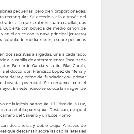
nsiones pequeñas, pero bien proporcionadas.
a rectangular. Se accede a ella a través del
strados a la que se abren cuatro capillas, dos
es. Cubierta con bóveda de medio cañón de
y en el cruce con la nave principal (crucero)
una cúpula de media naranja sobre pechinas
en dos sacristías alargadas, una a cada lado,
e a la capilla de enterramientos (localizada
 don Bernardo García y su tío, Blas García,
 ella el doctor don Francisco López de Mena y
onor del rey, primo del fundador y su primer
con bóveda piramidal. Se comunica con el
r mayor. En este hueco se coloca la imagen de
de la iglesia parroquial, El Cristo de la Luz,
ismo retablo parroquial. Destacan, de igual
to camino del Calvario y un Ecce Homo.
 con dos alturas y doble crujía. A través de
res que descansan sobre las capilla laterales