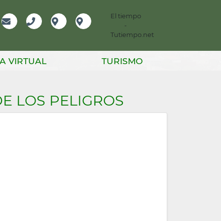
El tiempo
-
mación
Email
Teléfono
Localización
Instagram
Tutiempo.net
er
A VIRTUAL
TURISMO
E LOS PELIGROS