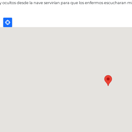
y ocultos desde la nave servirían para que los enfermos escucharan mi