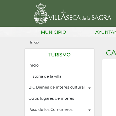
Pasar
al
contenido
principal
Main
MUNICIPIO
AYUNTA
navigation
Sobrescribir
Inicio
enlaces
CA
TURISMO
de
Inicio
ayuda
a
Historia de la villa
la
BIC Bienes de interés cultural
navegación
Otros lugares de interés
Paso de los Comuneros