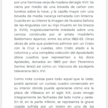
por una hermosa verja de madera del siglo XVII. Se
cierra por medio de una bóveda de cañón con
lunetos sobre la nave, y la capilla mayor con una
bóveda de media naranja rematada con linterna.
Guarda en su interior la imagen de Nuestra Señora
de las Angustias con su Hijo muerto en los brazos
(s. XVIII), majestuosamente instalada sobre una
carroza construida por el artista madrileño
Baldomero Aparicio, entre los años 1862-63. Otras
obras de arte que podemos admirar son un Cristo
con la Cruz a cuestas, otro Cristo atado a la
columna y una completa colección del Apostolado
(doce cuadros que representan a los doce
Apóstoles, donados en 1869 por don Florentino
Santos Jerez) así como un Viacrucis de azulejería
talaverana del s. XVI.
Como nota curiosa para todo aquel que la visite,
podrá apreciar un curioso cuadro conservado en
su interior donde puede apreciarse cómo era la
plaza de Villaseca en el siglo XIX, pues recoge
íntegramente las fachadas del lado norte y oeste.
En él, en la parte inferior, se representa la grave
cogida sufrida por un torero en uno de los