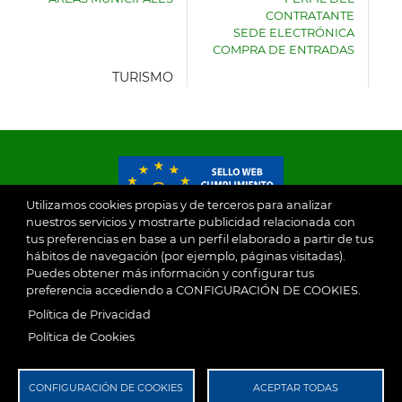
AYUNTAMIENTO
CONTRATANTE
DE
SEDE ELECTRÓNICA
VILLASECA
COMPRA DE ENTRADAS
DE
LA
TURISMO
SAGRA
Utilizamos cookies propias y de terceros para analizar
nuestros servicios y mostrarte publicidad relacionada con
tus preferencias en base a un perfil elaborado a partir de tus
© 2026
hábitos de navegación (por ejemplo, páginas visitadas).
Puedes obtener más información y configurar tus
preferencia accediendo a CONFIGURACIÓN DE COOKIES.
Ayuntamiento de Villaseca de la Sagra
Aviso Legal
Política de Privacidad
SubFooter
Política de Cookies
Política de Privacidad
RGPD
CONFIGURACIÓN DE COOKIES
ACEPTAR TODAS