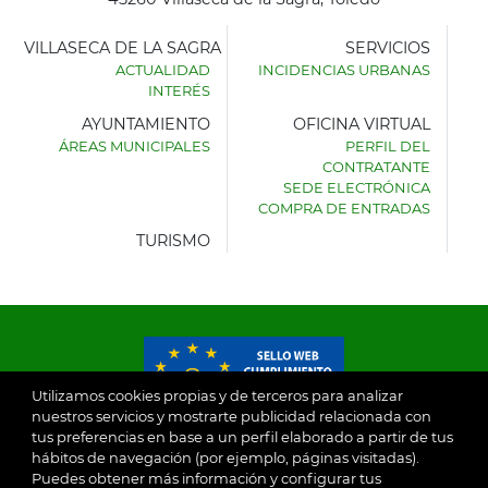
VILLASECA DE LA SAGRA
SERVICIOS
ACTUALIDAD
INCIDENCIAS URBANAS
INTERÉS
AYUNTAMIENTO
OFICINA VIRTUAL
ÁREAS MUNICIPALES
PERFIL DEL
AYUNTAMIENTO
CONTRATANTE
DE
SEDE ELECTRÓNICA
VILLASECA
COMPRA DE ENTRADAS
DE
LA
TURISMO
SAGRA
Utilizamos cookies propias y de terceros para analizar
nuestros servicios y mostrarte publicidad relacionada con
tus preferencias en base a un perfil elaborado a partir de tus
© 2026
hábitos de navegación (por ejemplo, páginas visitadas).
Puedes obtener más información y configurar tus