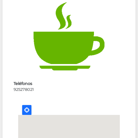
la
navegación
Teléfonos
925278021