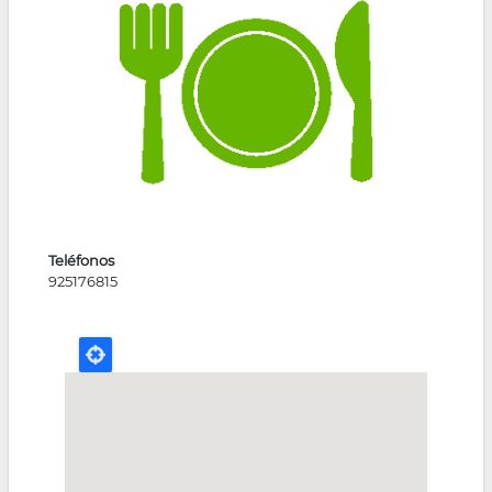
la
navegación
Teléfonos
925176815