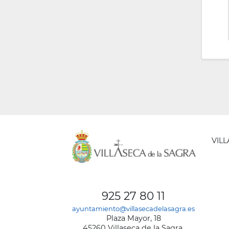
VIL
AYUNT
DE
925 27 80 11
VILLA
ayuntamiento@villasecadelasagra.es
DE
Plaza Mayor, 18
LA
45260 Villaseca de la Sagra,