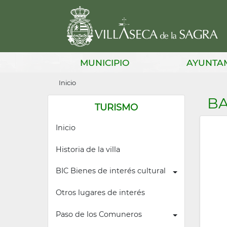
Pasar
al
contenido
principal
Main
MUNICIPIO
AYUNTA
navigation
Sobrescribir
Inicio
enlaces
BA
TURISMO
de
Inicio
ayuda
a
Historia de la villa
la
BIC Bienes de interés cultural
navegación
Otros lugares de interés
Paso de los Comuneros