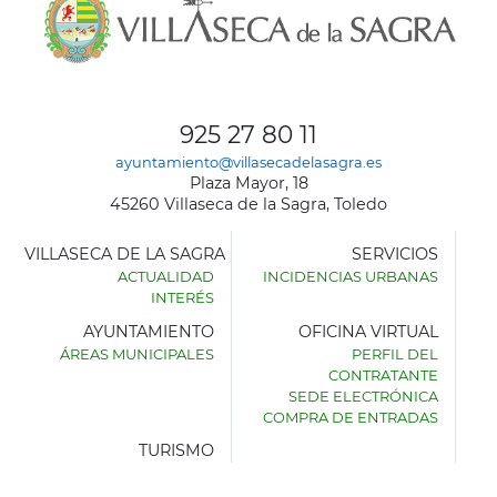
925 27 80 11
ayuntamiento@villasecadelasagra.es
Plaza Mayor, 18
45260 Villaseca de la Sagra, Toledo
VILLASECA DE LA SAGRA
SERVICIOS
ACTUALIDAD
INCIDENCIAS URBANAS
INTERÉS
AYUNTAMIENTO
OFICINA VIRTUAL
ÁREAS MUNICIPALES
PERFIL DEL
AYUNTAMIENTO
CONTRATANTE
DE
SEDE ELECTRÓNICA
VILLASECA
COMPRA DE ENTRADAS
DE
LA
TURISMO
SAGRA