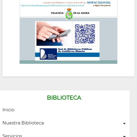
la
navegación
BIBLIOTECA
Inicio
Nuestra Biblioteca
Servicios