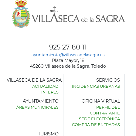
925 27 80 11
ayuntamiento@villasecadelasagra.es
Plaza Mayor, 18
45260 Villaseca de la Sagra, Toledo
VILLASECA DE LA SAGRA
SERVICIOS
ACTUALIDAD
INCIDENCIAS URBANAS
INTERÉS
AYUNTAMIENTO
OFICINA VIRTUAL
ÁREAS MUNICIPALES
PERFIL DEL
AYUNTAMIENTO
CONTRATANTE
DE
SEDE ELECTRÓNICA
VILLASECA
COMPRA DE ENTRADAS
DE
LA
TURISMO