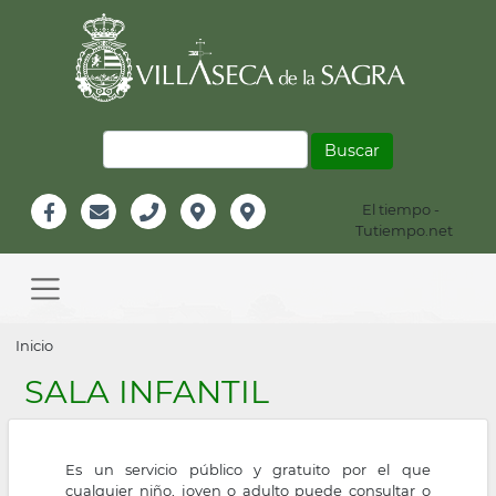
Pasar
al
contenido
principal
Buscar
El tiempo -
Información
Tutiempo.net
Facebook
Email
Teléfono
Localización
Instagram
Header
Main
navigation
Sobrescribir
Inicio
enlaces
SALA INFANTIL
de
ayuda
Es un servicio público y gratuito por el que
a
cualquier niño, joven o adulto puede consultar o