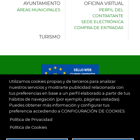
AYUNTAMIENTO
OFICINA VIRTUAL
ÁREAS MUNICIPALES
PERFIL DEL
AYUNTAMIENTO
CONTRATANTE
DE
SEDE ELECTRÓNICA
VILLASECA
COMPRA DE ENTRADAS
DE
LA
TURISMO
SAGRA
Utilizamos cookies propias y de terceros para analizar
nuestros servicios y mostrarte publicidad relacionada con
tus preferencias en base a un perfil elaborado a partir de tus
© 2026
hábitos de navegación (por ejemplo, páginas visitadas).
Puedes obtener más información y configurar tus
preferencia accediendo a CONFIGURACIÓN DE COOKIES.
Ayuntamiento de Villaseca de la Sagra
Aviso Legal
Política de Privacidad
SubFooter
Política de Cookies
Política de Privacidad
RGPD