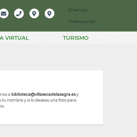
El tiempo
-
mación
Email
Teléfono
Localización
Instagram
Tutiempo.net
er
A VIRTUAL
TURISMO
enos a
biblioteca@villasecadelasagra.es
y
tu nombre y si lo deseas una foto para
os.