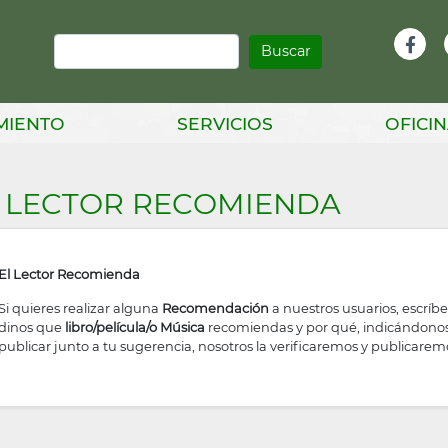
Buscar
Infor
Facebook
Head
MIENTO
SERVICIOS
OFICIN
 LECTOR RECOMIENDA
El Lector Recomienda
Si quieres realizar alguna
Recomendación
a nuestros usuarios, escríb
dinos que
libro/película/o Música
recomiendas y por qué, indicándonos 
publicar junto a tu sugerencia, nosotros la verificaremos y publicarem