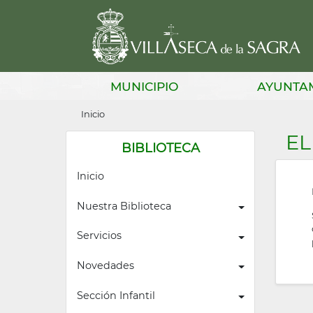
Pasar
al
contenido
principal
Main
MUNICIPIO
AYUNTA
navigation
Sobrescribir
Inicio
enlaces
EL
BIBLIOTECA
de
Inicio
ayuda
a
Nuestra Biblioteca
la
Servicios
navegación
Novedades
Sección Infantil