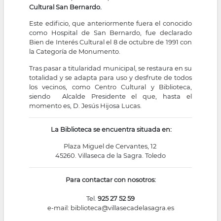
Cultural San Bernardo.
la
Este edificio, que anteriormente fuera el conocido
navegación
como Hospital de San Bernardo, fue declarado
Bien de Interés Cultural el 8 de octubre de 1991 con
la Categoría de Monumento.
Tras pasar a titularidad municipal, se restaura en su
totalidad y se adapta para uso y desfrute de todos
los vecinos, como Centro Cultural y Biblioteca,
siendo Alcalde Presidente el que, hasta el
momento es, D. Jesús Hijosa Lucas.
La Biblioteca se encuentra situada en:
Plaza Miguel de Cervantes, 12
45260. Villaseca de la Sagra. Toledo
Para contactar con nosotros:
Tel.
925 27 52 59
e-mail:
biblioteca@villasecadelasagra.es