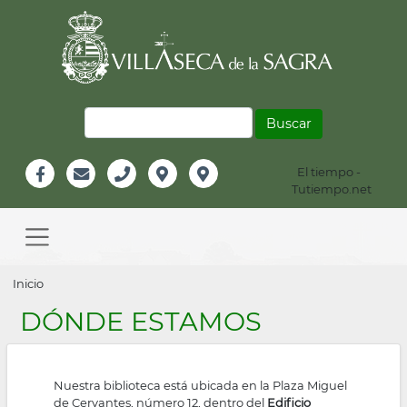
Pasar
al
contenido
principal
Buscar
El tiempo -
Información
Tutiempo.net
Facebook
Email
Teléfono
Localización
Instagram
Header
Main
navigation
Sobrescribir
Inicio
enlaces
DÓNDE ESTAMOS
de
ayuda
Nuestra biblioteca está ubicada en la Plaza Miguel
a
de Cervantes, número 12, dentro del
Edificio