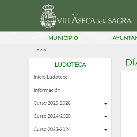
Pasar
al
contenido
principal
Main
MUNICIPIO
AYUNTA
navigation
Sobrescribir
Inicio
enlaces
DÍ
LUDOTECA
de
Inicio Lúdoteca
ayuda
a
Información
la
Curso 2025-2026
navegación
Curso 2024/2025
Curso 2023-2024