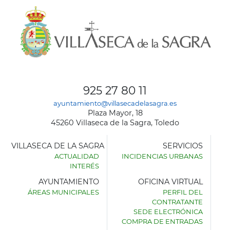
925 27 80 11
ayuntamiento@villasecadelasagra.es
Plaza Mayor, 18
45260 Villaseca de la Sagra, Toledo
VILLASECA DE LA SAGRA
SERVICIOS
ACTUALIDAD
INCIDENCIAS URBANAS
INTERÉS
AYUNTAMIENTO
OFICINA VIRTUAL
ÁREAS MUNICIPALES
PERFIL DEL
AYUNTAMIENTO
CONTRATANTE
DE
SEDE ELECTRÓNICA
VILLASECA
COMPRA DE ENTRADAS
DE