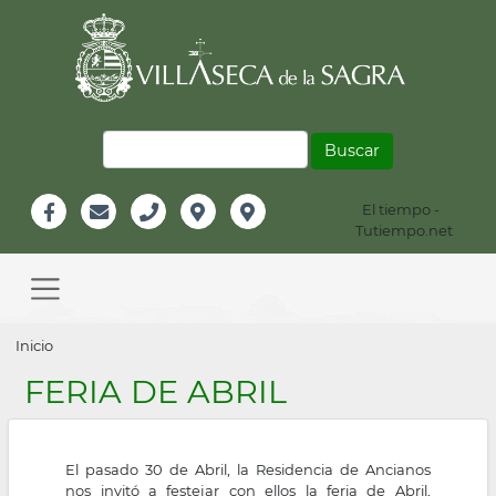
Pasar
al
contenido
principal
Buscar
El tiempo -
Información
Tutiempo.net
Facebook
Email
Teléfono
Localización
Instagram
Header
Main
navigation
Sobrescribir
Inicio
enlaces
FERIA DE ABRIL
de
ayuda
El pasado 30 de Abril, la Residencia de Ancianos
a
nos invitó a festejar con ellos la feria de Abril,