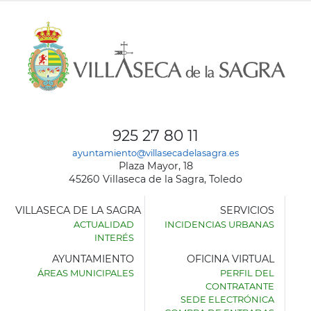
925 27 80 11
ayuntamiento@villasecadelasagra.es
Plaza Mayor, 18
45260 Villaseca de la Sagra, Toledo
VILLASECA DE LA SAGRA
SERVICIOS
ACTUALIDAD
INCIDENCIAS URBANAS
INTERÉS
AYUNTAMIENTO
OFICINA VIRTUAL
ÁREAS MUNICIPALES
PERFIL DEL
AYUNTAMIENTO
CONTRATANTE
DE
SEDE ELECTRÓNICA
VILLASECA