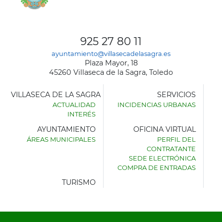
925 27 80 11
ayuntamiento@villasecadelasagra.es
Plaza Mayor, 18
45260 Villaseca de la Sagra, Toledo
VILLASECA DE LA SAGRA
SERVICIOS
ACTUALIDAD
INCIDENCIAS URBANAS
INTERÉS
AYUNTAMIENTO
OFICINA VIRTUAL
ÁREAS MUNICIPALES
PERFIL DEL
AYUNTAMIENTO
CONTRATANTE
DE
SEDE ELECTRÓNICA
VILLASECA
COMPRA DE ENTRADAS
DE
LA
TURISMO
SAGRA