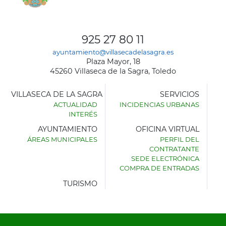
925 27 80 11
ayuntamiento@villasecadelasagra.es
Plaza Mayor, 18
45260 Villaseca de la Sagra, Toledo
VILLASECA DE LA SAGRA
SERVICIOS
ACTUALIDAD
INCIDENCIAS URBANAS
INTERÉS
AYUNTAMIENTO
OFICINA VIRTUAL
ÁREAS MUNICIPALES
PERFIL DEL
AYUNTAMIENTO
CONTRATANTE
DE
SEDE ELECTRÓNICA
VILLASECA
COMPRA DE ENTRADAS
DE
LA
TURISMO
SAGRA