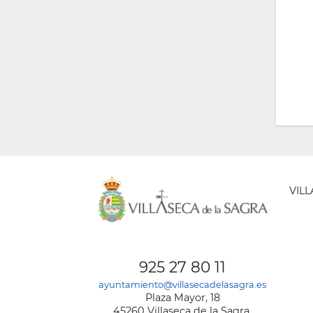
VIL
AYUNT
DE
925 27 80 11
VILLA
ayuntamiento@villasecadelasagra.es
DE
Plaza Mayor, 18
LA
45260 Villaseca de la Sagra,