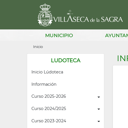
Pasar
al
contenido
principal
Main
MUNICIPIO
AYUNTA
navigation
Sobrescribir
Inicio
enlaces
I
LUDOTECA
de
Inicio Lúdoteca
ayuda
a
Información
la
Curso 2025-2026
navegación
Curso 2024/2025
Curso 2023-2024