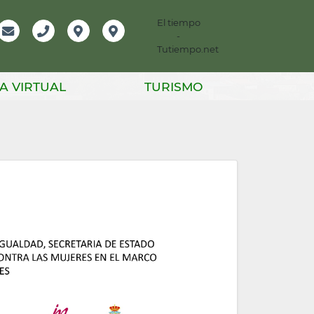
El tiempo
-
mación
Email
Teléfono
Localización
Instagram
Tutiempo.net
er
A VIRTUAL
TURISMO