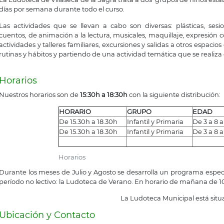
días por semana durante todo el curso.
Las actividades que se llevan a cabo son diversas: plásticas, sesi
cuentos, de animación a la lectura, musicales, maquillaje, expresión c
actividades y talleres familiares, excursiones y salidas a otros espacios d
rutinas y hábitos y partiendo de una actividad temática que se realiza 
Horarios
Nuestros horarios son de
15:30h a 18:30h
con la siguiente distribución:
HORARIO
GRUPO
EDAD
De 15.30h a 18.30h
Infantil y Primaria
De 3 a 8 
De 15.30h a 18.30h
Infantil y Primaria
De 3 a 8 
Horarios
Durante los meses de Julio y Agosto se desarrolla un programa especi
período no lectivo: la Ludoteca de Verano. En horario de mañana de 
La Ludoteca Municipal está situ
Ubicación y Contacto