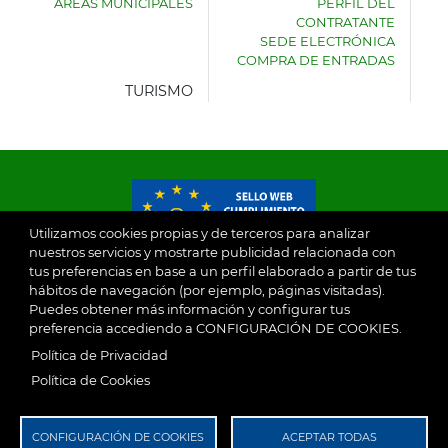
ÁREAS MUNICIPALES
PERFIL DEL
AYUNTAMIENTO
CONTRATANTE
DE
SEDE ELECTRÓNICA
VILLASECA
COMPRA DE ENTRADAS
DE
LA
TURISMO
SAGRA
Utilizamos cookies propias y de terceros para analizar
nuestros servicios y mostrarte publicidad relacionada con
tus preferencias en base a un perfil elaborado a partir de tus
© 2026
hábitos de navegación (por ejemplo, páginas visitadas).
Puedes obtener más información y configurar tus
preferencia accediendo a CONFIGURACIÓN DE COOKIES.
Ayuntamiento de Villaseca de la Sagra
Aviso Legal
Política de Privacidad
SubFooter
Política de Cookies
Política de Privacidad
RGPD
CONFIGURACIÓN DE COOKIES
ACEPTAR TODAS