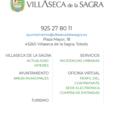
925 27 80 11
ayuntamiento@villasecadelasagra.es
Plaza Mayor, 18
45260 Villaseca de la Sagra, Toledo
VILLASECA DE LA SAGRA
SERVICIOS
ACTUALIDAD
INCIDENCIAS URBANAS
INTERÉS
AYUNTAMIENTO
OFICINA VIRTUAL
ÁREAS MUNICIPALES
PERFIL DEL
AYUNTAMIENTO
CONTRATANTE
DE
SEDE ELECTRÓNICA
VILLASECA
COMPRA DE ENTRADAS
DE
LA
TURISMO
SAGRA