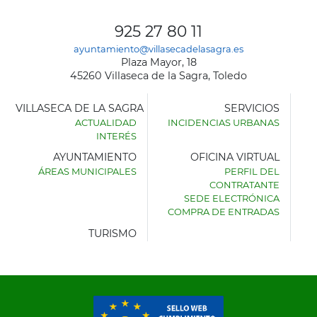
925 27 80 11
ayuntamiento@villasecadelasagra.es
Plaza Mayor, 18
45260 Villaseca de la Sagra, Toledo
VILLASECA DE LA SAGRA
SERVICIOS
ACTUALIDAD
INCIDENCIAS URBANAS
INTERÉS
AYUNTAMIENTO
OFICINA VIRTUAL
ÁREAS MUNICIPALES
PERFIL DEL
AYUNTAMIENTO
CONTRATANTE
DE
SEDE ELECTRÓNICA
VILLASECA
COMPRA DE ENTRADAS
DE
LA
TURISMO
SAGRA