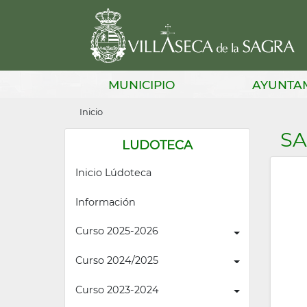
Pasar
al
contenido
principal
Main
MUNICIPIO
AYUNTA
navigation
Sobrescribir
Inicio
enlaces
SA
LUDOTECA
de
Inicio Lúdoteca
ayuda
a
Información
la
Curso 2025-2026
navegación
Curso 2024/2025
Curso 2023-2024