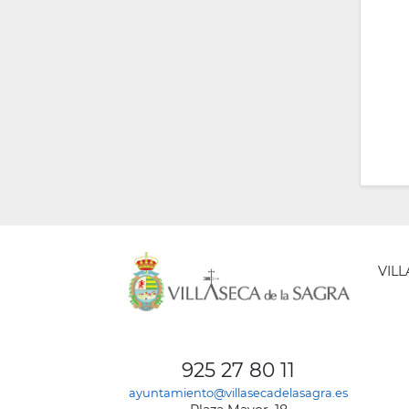
VIL
AYUNT
DE
925 27 80 11
VILLA
ayuntamiento@villasecadelasagra.es
DE