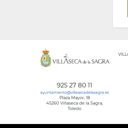
VIL
AYUNT
DE
925 27 80 11
VILLA
ayuntamiento@villasecadelasagra.es
DE
Plaza Mayor, 18
LA
45260 Villaseca de la Sagra,
SAGRA
Toledo