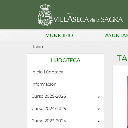
Pasar
al
contenido
principal
Main
MUNICIPIO
AYUNTA
navigation
Sobrescribir
Inicio
enlaces
TA
LUDOTECA
de
Inicio Lúdoteca
ayuda
a
Información
la
Curso 2025-2026
navegación
Curso 2024/2025
Curso 2023-2024