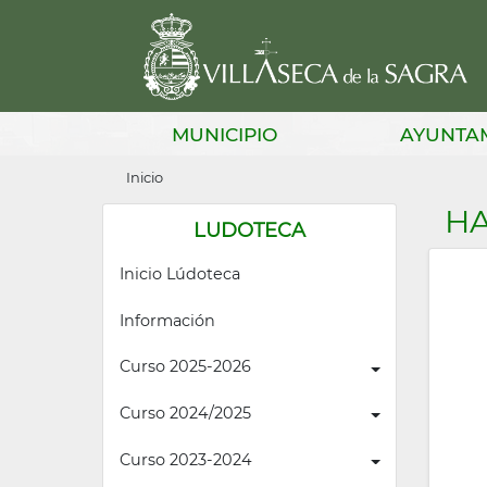
Pasar
al
contenido
principal
Main
MUNICIPIO
AYUNTA
navigation
Sobrescribir
Inicio
enlaces
HA
LUDOTECA
de
Inicio Lúdoteca
ayuda
a
Información
la
Curso 2025-2026
navegación
Curso 2024/2025
Curso 2023-2024