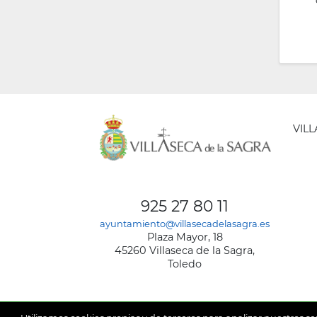
VIL
AYUNT
DE
925 27 80 11
VILLA
ayuntamiento@villasecadelasagra.es
DE
Plaza Mayor, 18
LA
45260 Villaseca de la Sagra,
SAGRA
Toledo