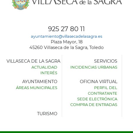
925 27 80 11
ayuntamiento@villasecadelasagra.es
Plaza Mayor, 18
45260 Villaseca de la Sagra, Toledo
VILLASECA DE LA SAGRA
SERVICIOS
ACTUALIDAD
INCIDENCIAS URBANAS
INTERÉS
AYUNTAMIENTO
OFICINA VIRTUAL
ÁREAS MUNICIPALES
PERFIL DEL
AYUNTAMIENTO
CONTRATANTE
DE
SEDE ELECTRÓNICA
VILLASECA
COMPRA DE ENTRADAS
DE
LA
TURISMO
SAGRA