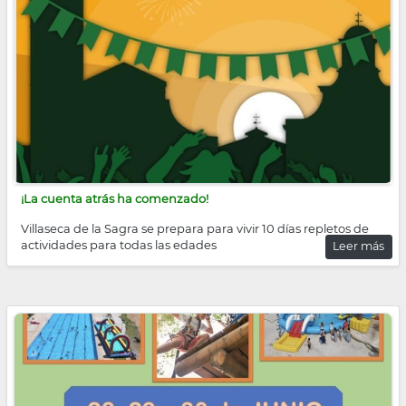
la
navegación
¡La cuenta atrás ha comenzado!
Villaseca de la Sagra se prepara para vivir 10 días repletos de
actividades para todas las edades
Leer más